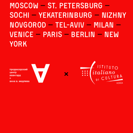
MOSCOW 
—
 ST. PETERSBURG 
—
Sochi 
—
 YEKATERINBURG 
—
 NIZHNY 
NOVGOROD 
—
 Tel-Aviv 
—
 Milan 
— 
VENICE 
—
 PariS 
—
 Berlin 
—
 New 
York 
eTC.
×