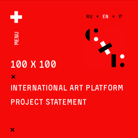
RU 
  ×   
EN
   ×   
IT
menu
100 х 100
×
PROJECT STATEMENT
×