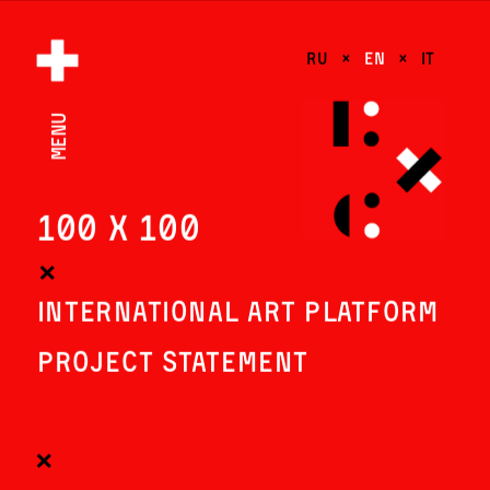
RU 
  ×   
EN
   ×   
IT
menu
100 х 100
×
PROJECT STATEMENT
×