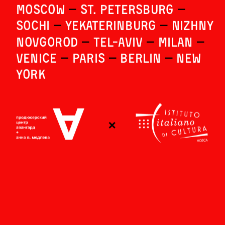
MOSCOW 
—
 ST. PETERSBURG 
—
Sochi 
—
 YEKATERINBURG 
—
 NIZHNY 
NOVGOROD 
—
 Tel-Aviv 
—
 Milan 
— 
VENICE 
—
 PariS 
—
 Berlin 
—
 New 
York 
eTC.
×